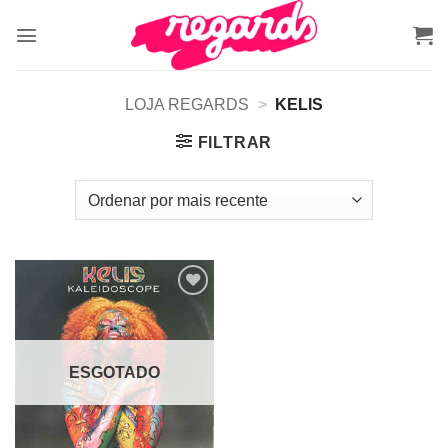
Skip
to
content
LOJA REGARDS
>
KELIS
FILTRAR
Adicionar
a lista de
desejos
ESGOTADO