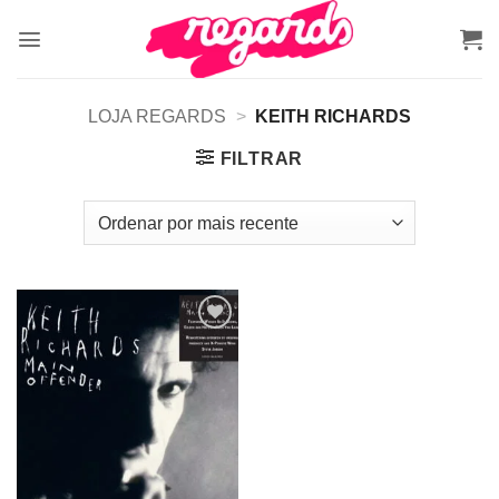
Skip
to
content
LOJA REGARDS
>
KEITH RICHARDS
FILTRAR
Adicionar
a lista de
desejos