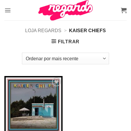
Skip
to
content
LOJA REGARDS
>
KAISER CHIEFS
FILTRAR
Adicionar
a lista de
desejos