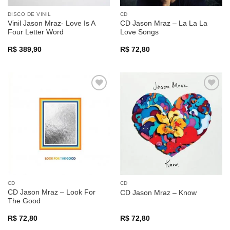
DISCO DE VINIL
CD
Vinil Jason Mraz- Love Is A
CD Jason Mraz – La La La
Four Letter Word
Love Songs
R$
389,90
R$
72,80
Adicionar
Adicionar
a lista de
a lista de
desejos
desejos
CD
CD
CD Jason Mraz – Look For
CD Jason Mraz – Know
The Good
R$
72,80
R$
72,80