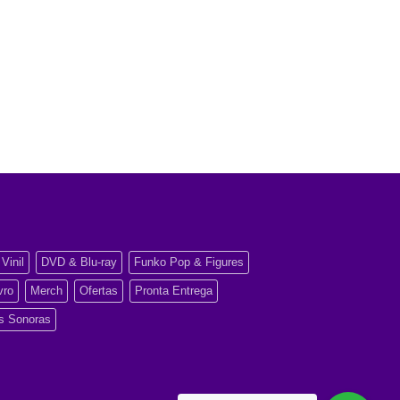
Vinil
DVD & Blu-ray
Funko Pop & Figures
vro
Merch
Ofertas
Pronta Entrega
as Sonoras