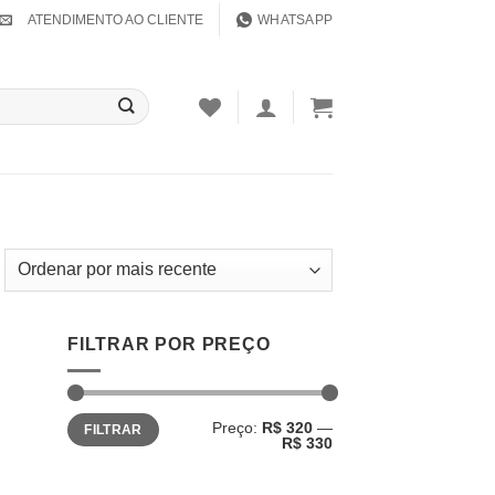
ATENDIMENTO AO CLIENTE
WHATSAPP
FILTRAR POR PREÇO
Preço
Preço
Preço:
R$ 320
—
FILTRAR
mínimo
máximo
R$ 330