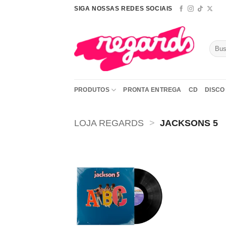
Skip
SIGA NOSSAS REDES SOCIAIS
to
content
Pesqu
por:
PRODUTOS
PRONTA ENTREGA
CD
DISCO 
LOJA REGARDS
>
JACKSONS 5
Adicionar
a lista de
desejos