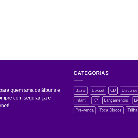
CATEGORIAS
 para quem ama os álbuns e
Bazar
Boxset
CD
Disco de 
Compre com segurança e
Infantil
K7
Lançamentos
Li
rnet!
Pré-venda
Toca Discos
Trilh