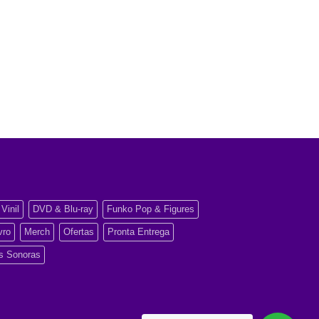
Vinil
DVD & Blu-ray
Funko Pop & Figures
vro
Merch
Ofertas
Pronta Entrega
as Sonoras