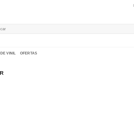
isar
DE VINIL
OFERTAS
ER