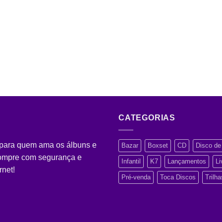
CATEGORIAS
 para quem ama os álbuns e
Bazar
Boxset
CD
Disco de 
Compre com segurança e
Infantil
K7
Lançamentos
Li
rnet!
Pré-venda
Toca Discos
Trilh