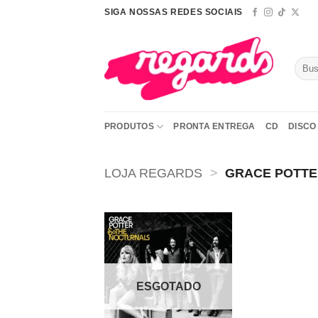
Skip
SIGA NOSSAS REDES SOCIAIS
to
content
Pesqu
por:
PRODUTOS
PRONTA ENTREGA
CD
DISCO 
LOJA REGARDS
>
GRACE POTT
Adicionar
a lista de
desejos
ESGOTADO