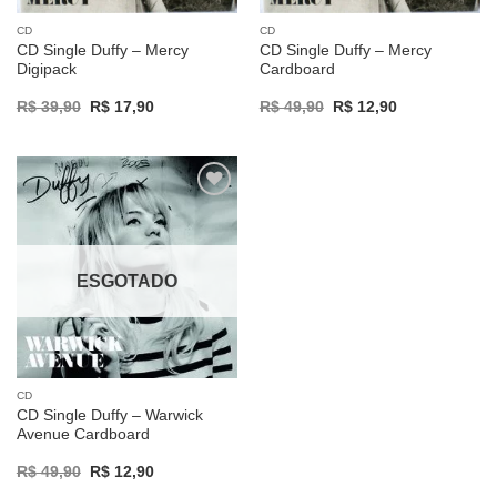
CD
CD
CD Single Duffy – Mercy
CD Single Duffy – Mercy
Digipack
Cardboard
Original
Current
Original
Current
R$
39,90
R$
17,90
R$
49,90
R$
12,90
price
price
price
price
was:
is:
was:
is:
R$ 39,90.
R$ 17,90.
R$ 49,90.
R$ 12,90.
Adicionar
a lista de
desejos
ESGOTADO
CD
CD Single Duffy – Warwick
Avenue Cardboard
Original
Current
R$
49,90
R$
12,90
price
price