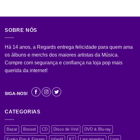
was:
is:
R$ 49,90.
R$ 12,90.
SOBRE NÓS
Há 14 anos, a Regards entrega felicidade para quem ama
os álbuns e merchs dos maiores artistas da Música.
Compre com segurança e confiança na loja pop mais
querida da internet!
SIGA-NOS!
CATEGORIAS
Bazar
Boxset
CD
Disco de Vinil
DVD & Blu-ray
Funko Pop & Figures
Infantil
K7
Lançamentos
Livro