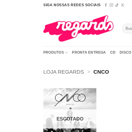
Skip
SIGA NOSSAS REDES SOCIAIS
to
content
Pesqu
por:
PRODUTOS
PRONTA ENTREGA
CD
DISCO 
LOJA REGARDS
>
CNCO
Adicionar
a lista de
desejos
ESGOTADO