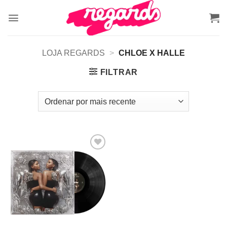
Skip
to
content
LOJA REGARDS
>
CHLOE X HALLE
FILTRAR
Adicionar
a lista de
desejos