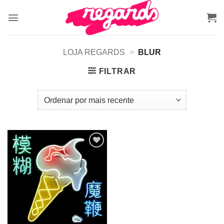
Skip
to
content
LOJA REGARDS
>
BLUR
FILTRAR
Adicionar
a lista de
desejos